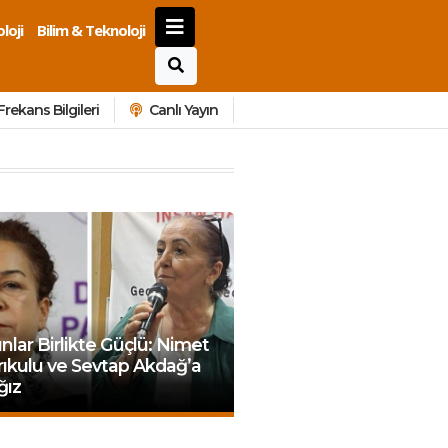
loji
Bilim & Teknoloji
Frekans Bilgileri
Canlı Yayın
nlar Birlikte Güçlü: Nimet
ıkulu ve Sevtap Akdağ’a
ğız