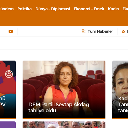
Gündem
Politika
Dünya – Diplomasi
Ekonomi – Emek
Kadın
Eko
Tüm Haberler
ünü
Kadı
HPV
DEM Partili Sevtap Akdağ
Tanr
tahliye oldu
tanı