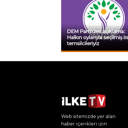
DEM Parti’den açıklama:
Halkın oylarıyla seçilmiş i
temsilcileriyiz
Web sitemizde yer alan
haber içerikleri izin