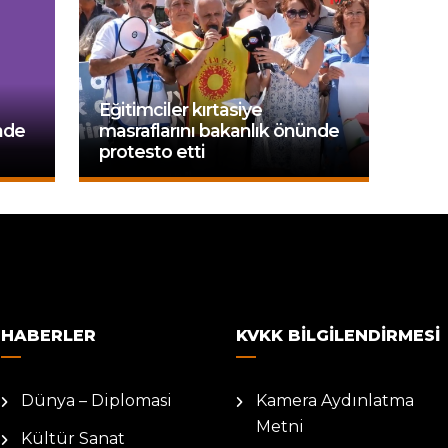
Eğitimciler kırtasiye
rade
masraflarını bakanlık önünde
protesto etti
HABERLER
KVKK BILGILENDIRMESI
Dünya – Diplomasi
Kamera Aydınlatma
Metni
Kültür Sanat