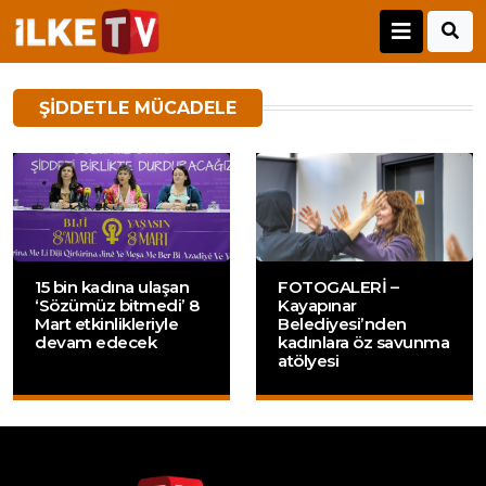
ŞIDDETLE MÜCADELE
15 bin kadına ulaşan
FOTOGALERİ –
‘Sözümüz bitmedi’ 8
Kayapınar
Mart etkinlikleriyle
Belediyesi’nden
devam edecek
kadınlara öz savunma
atölyesi