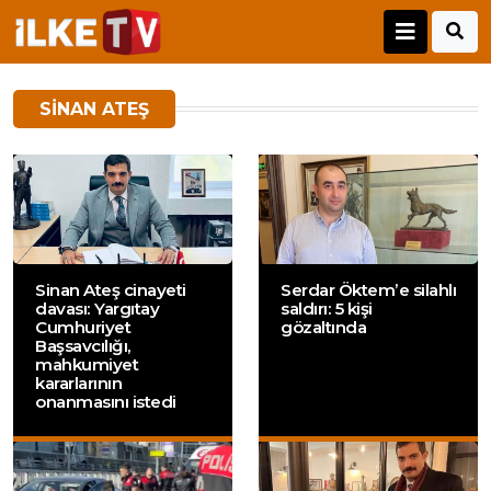
SINAN ATEŞ
Sinan Ateş cinayeti
Serdar Öktem’e silahlı
davası: Yargıtay
saldırı: 5 kişi
Cumhuriyet
gözaltında
Başsavcılığı,
mahkumiyet
kararlarının
onanmasını istedi