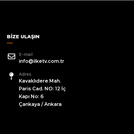
BIZE ULAŞIN
E-mail
info@ilketv.com.tr
Adres
Kavaklıdere Mah.
Paris Cad. NO: 12 İç
Kapı No: 6
Çankaya / Ankara