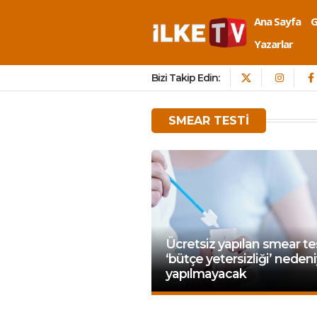
Ana Sayfa
Yazarlar
Bizi Takip Edin:
SMEAR TESTI
Ücretsiz yapılan smear te
‘bütçe yetersizliği’ nedeni
yapılmayacak