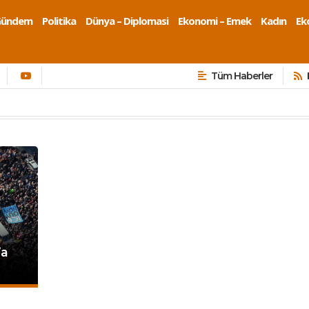
Gündem
Politika
Dünya – Diplomasi
Ekonomi – Emek
Kadın
Eko
Tüm Haberler
’a