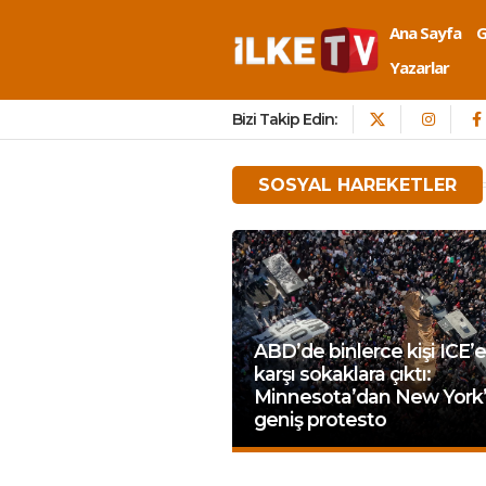
Ana Sayfa
Yazarlar
Bizi Takip Edin:
SOSYAL HAREKETLER
ABD’de binlerce kişi ICE’e
karşı sokaklara çıktı:
Minnesota’dan New York
geniş protesto