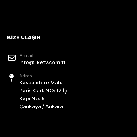
BIZE ULAŞIN
E-mail
info@ilketv.com.tr
Adres
Kavaklıdere Mah.
Paris Cad. NO: 12 İç
Kapı No: 6
Çankaya / Ankara