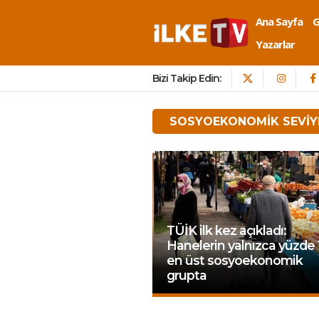
Ana Sayfa
Yazarlar
Bizi Takip Edin:
SOSYOEKONOMIK SEVIY
TÜİK ilk kez açıkladı:
Hanelerin yalnızca yüzde 1,
en üst sosyoekonomik
grupta