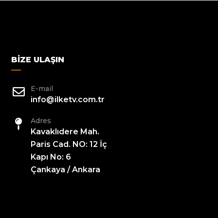
BIZE ULAŞIN
E-mail
info@ilketv.com.tr
Adres
Kavaklıdere Mah.
Paris Cad. NO: 12 İç
Kapı No: 6
Çankaya / Ankara