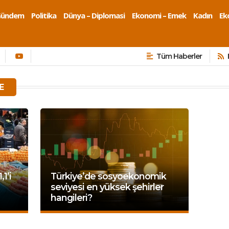
Gündem
Politika
Dünya – Diplomasi
Ekonomi – Emek
Kadın
Eko
Tüm Haberler
E
1’i
Türkiye’de sosyoekonomik
seviyesi en yüksek şehirler
hangileri?