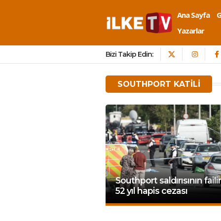
Ana Sayfa
Yazarlar
Bizi Takip Edin:
SOUTHPORT KATILI
Southport saldırısının fail
52 yıl hapis cezası