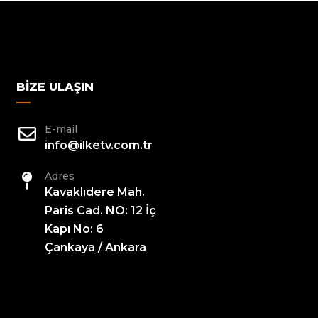
BIZE ULAŞIN
E-mail
info@ilketv.com.tr
Adres
Kavaklıdere Mah.
Paris Cad. NO: 12 İç
Kapı No: 6
Çankaya / Ankara