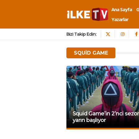
Ana Sayfa
Yazarlar
Bizi Takip Edin:
SQUID GAME
Squid Game’in 2’nci sezo
yarın başlıyor