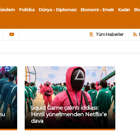
Gündem
Politika
Dünya – Diplomasi
Ekonomi – Emek
Kadın
Eko
Tüm Haberler
Squid Game çalıntı iddiası:
nu
Hintli yönetmenden Netflix’e
dava