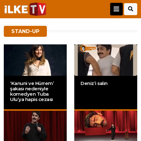
STAND-UP
‘Kanuni ve Hürrem’
Deniz’i salın
şakası nedeniyle
komedyen Tuba
Ulu’ya hapis cezası