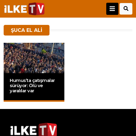
ŞUCA EL ALI
Humus’ta çatışmalar
sürüyor: Ölü ve
yaralılar var