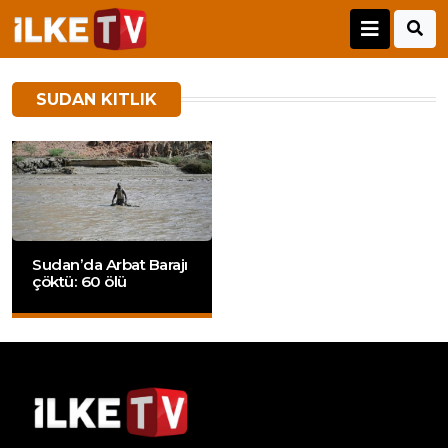
SUDAN KITLIK
Sudan’da Arbat Barajı
çöktü: 60 ölü