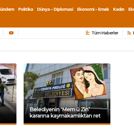
Gündem
Politika
Dünya – Diplomasi
Ekonomi – Emek
Kadın
Eko
Tüm Haberler
Belediyenin ‘Mem û Zîn’
kararına kaymakamlıktan ret