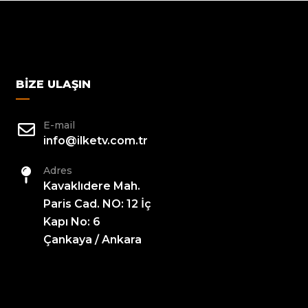
BIZE ULAŞIN
E-mail
info@ilketv.com.tr
Adres
Kavaklıdere Mah.
Paris Cad. NO: 12 İç
Kapı No: 6
Çankaya / Ankara