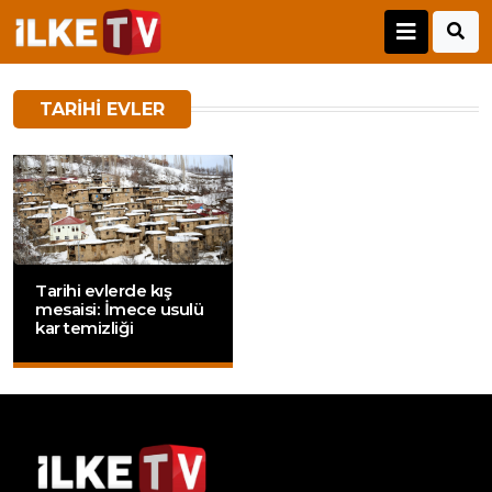
TARIHI EVLER
Tarihi evlerde kış
mesaisi: İmece usulü
kar temizliği