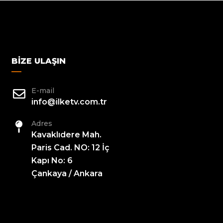
BIZE ULAŞIN
E-mail
info@ilketv.com.tr
Adres
Kavaklıdere Mah.
Paris Cad. NO: 12 İç
Kapı No: 6
Çankaya / Ankara