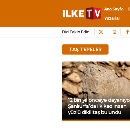
Ana Sayfa
Yazarlar
Bizi Takip Edin:
TAŞ TEPELER
12 bin yıl önceye dayanıyo
Şanlıurfa’da ilk kez insan
yüzlü dikilitaş bulundu