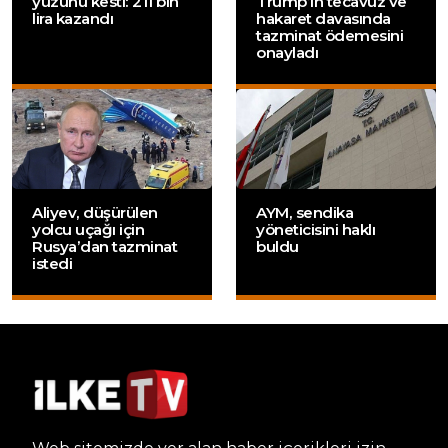
yüzünü kesti: 211 bin
Trump’ın tecavüz ve
lira kazandı
hakaret davasında
tazminat ödemesini
onayladı
Aliyev, düşürülen
AYM, sendika
yolcu uçağı için
yöneticisini haklı
Rusya’dan tazminat
buldu
istedi