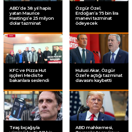
ABD’de 38 yıl hapis
Özgür Özel,
yatan Maurice
Erdoğan’a 75 bin lira
Hastings’e 25 milyon
manevi tazminat
dolar tazminat
ödeyecek
KFC ve Pizza Hut
Hulusi Akar, Özgür
işçileri Meclis’te
Özel’e açtığı tazminat
bakanlara seslendi
davasını kaybetti
Tıraş bıçağıyla
ABD mahkemesi,