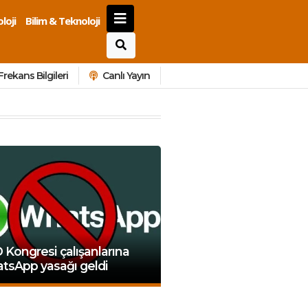
loji
Bilim & Teknoloji
Frekans Bilgileri
Canlı Yayın
Kongresi çalışanlarına
tsApp yasağı geldi