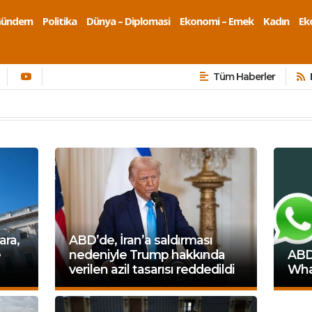
Gündem
Politika
Dünya – Diplomasi
Ekonomi – Emek
Kadın
Eko
Tüm Haberler
ara,
ABD’de, İran’a saldırması
e
nedeniyle Trump hakkında
ABD 
verilen azil tasarısı reddedildi
Wha