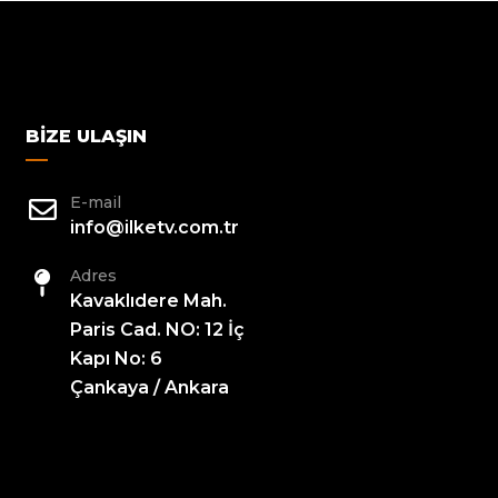
BIZE ULAŞIN
E-mail
info@ilketv.com.tr
Adres
Kavaklıdere Mah.
Paris Cad. NO: 12 İç
Kapı No: 6
Çankaya / Ankara