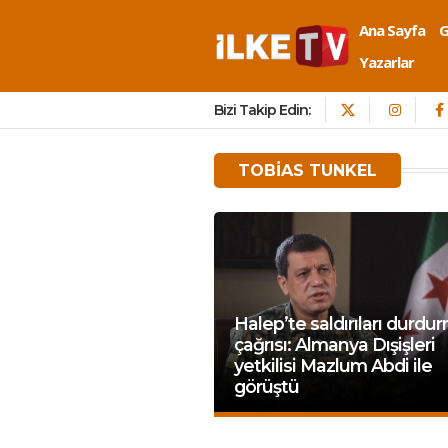
Ana Sayfa
Yazarlar
Bizi Takip Edin:
TOBIAS TUNKEL
Halep’te saldırıları durdu
çağrısı: Almanya Dışişleri
yetkilisi Mazlum Abdi ile
görüştü