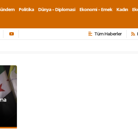
Gündem
Politika
Dünya – Diplomasi
Ekonomi – Emek
Kadın
Eko
Tüm Haberler
rma