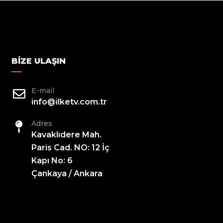
BIZE ULAŞIN
E-mail
info@ilketv.com.tr
Adres
Kavaklıdere Mah.
Paris Cad. NO: 12 İç
Kapı No: 6
Çankaya / Ankara