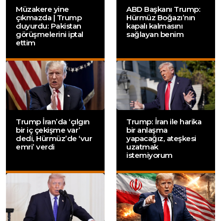
Müzakere yine
ABD Başkanı Trump:
çıkmazda | Trump
Hürmüz Boğazı’nın
duyurdu: Pakistan
kapalı kalmasını
görüşmelerini iptal
sağlayan benim
ettim
Trump İran’da ‘çılgın
Trump: İran ile harika
bir iç çekişme var’
bir anlaşma
dedi, Hürmüz’de ‘vur
yapacağız, ateşkesi
emri’ verdi
uzatmak
istemiyorum