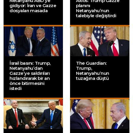
Netanyahu ABD’ye
Axios: Trump Gazze
gidiyor: İran ve Gazze
planını
dosyaları masada
Netanyahu’nun
talebiyle değiştirdi
İsrail basını: Trump,
The Guardian:
Netanyahu’dan
Trump,
Gazze’ye saldırıları
Netanyahu’nun
hızlandırarak bir an
tuzağına düştü
önce bitirmesini
istedi