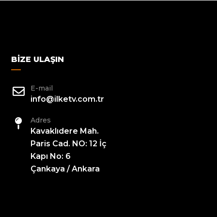
BIZE ULAŞIN
E-mail
info@ilketv.com.tr
Adres
Kavaklıdere Mah.
Paris Cad. NO: 12 İç
Kapı No: 6
Çankaya / Ankara