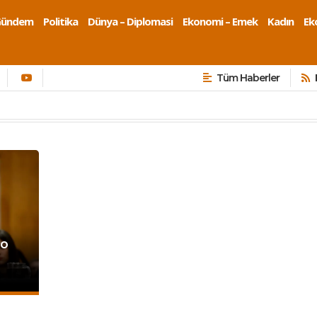
Gündem
Politika
Dünya – Diplomasi
Ekonomi – Emek
Kadın
Eko
Tüm Haberler
co