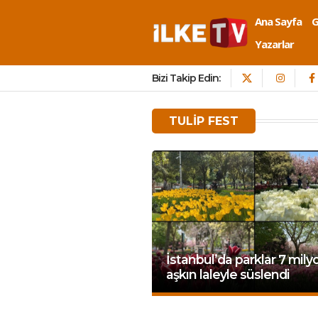
Ana Sayfa
Yazarlar
Bizi Takip Edin:
TULIP FEST
İstanbul’da parklar 7 mil
aşkın laleyle süslendi