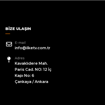
BIZE ULAŞIN
E-mail
info@ilketv.com.tr
Adres
Kavaklıdere Mah.
Paris Cad. NO: 12 İç
Kapı No: 6
Çankaya / Ankara