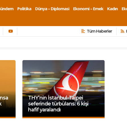
Gündem
Politika
Dünya – Diplomasi
Ekonomi – Emek
Kadın
Eko
Tüm Haberler
ansa
THY’nin İstanbul-Taipei
k
seferinde türbülans: 6 kişi
hafif yaralandı