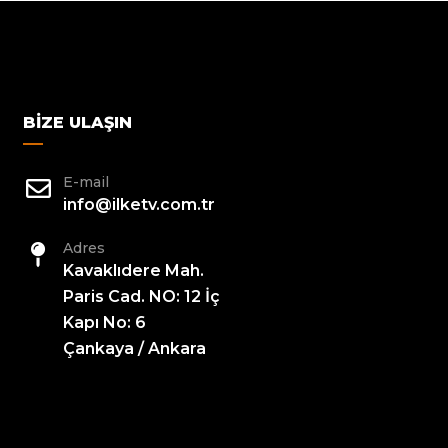
BIZE ULAŞIN
E-mail
info@ilketv.com.tr
Adres
Kavaklıdere Mah.
Paris Cad. NO: 12 İç
Kapı No: 6
Çankaya / Ankara