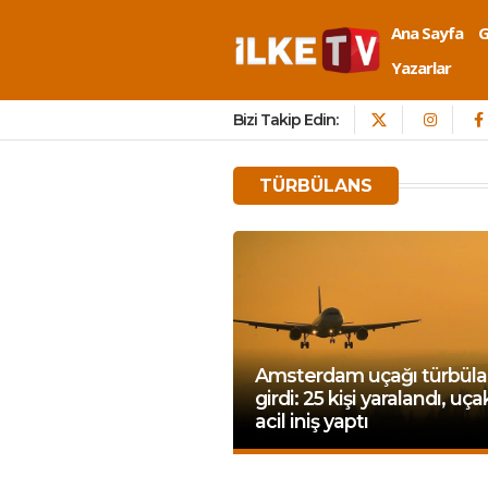
Ana Sayfa
Yazarlar
Bizi Takip Edin:
TÜRBÜLANS
Amsterdam uçağı türbül
girdi: 25 kişi yaralandı, uça
acil iniş yaptı