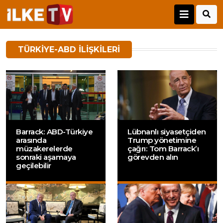
TÜRKIYE-ABD ILIŞKILERI
Barrack: ABD-Türkiye
Lübnanlı siyasetçiden
arasında
Trump yönetimine
müzakerelerde
çağrı: Tom Barrack’ı
sonraki aşamaya
görevden alın
geçilebilir