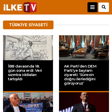
TÜRKIYE SIYASETI
İBB davasında 18.
AK Parti’den DEM
gün sona erdi: Veri
Parti’ye bayram
sızıntısı iddiaları
ziyareti: ‘Sürecin
tartışıldı
doğru ilerlediğini
görüyoruz’