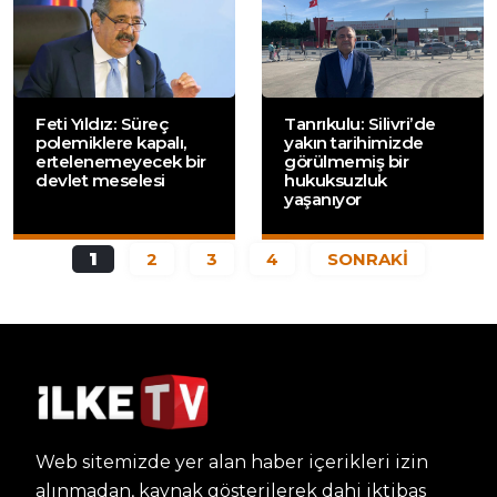
Feti Yıldız: Süreç
Tanrıkulu: Silivri’de
polemiklere kapalı,
yakın tarihimizde
ertelenemeyecek bir
görülmemiş bir
devlet meselesi
hukuksuzluk
yaşanıyor
1
2
3
4
SONRAKİ
Web sitemizde yer alan haber içerikleri izin
alınmadan, kaynak gösterilerek dahi iktibas