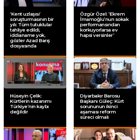
‘Kent uzlaşısı’
Özgür Özel: ‘Ekrem
soruşturmasının bir
İmamoğlu’nun sokak
yılı: Tüm tutuklular
performansından
tahliye edildi,
korkuyorlarsa ev
iddianame yok,
hapsi versinler’
gözler Azad Barış
dosyasında
Hüseyin Çelik:
Diyarbakır Barosu
Kürtlerin kazanımı
Başkanı Güleç: Kürt
Türkiye’nin kaybı
sorununun ikinci
değildir
aşaması reform
süreci olmalı