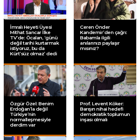
İmralı Heyeti Üyesi
Ceren Önder
Mithat Sancar İlke
Kandemir’den çağrı:
TV’de: Öcalan, ‘günü
Babamla ilgili
değil tarihi kurtarmak
anılarınızı paylaşır
istiyoruz, bu da
mısınız?
Kürt’süz olmaz’ dedi
Özgür Özel: Benim
Prof. Levent Köker:
Erdoğan’la değil
Barışın nihai hedefi
Türkiye’nin
demokratik toplumun
normalleşmesiyle
inşası olmalı
derdim var