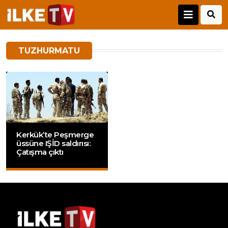
TUZHURMATU
Kerkük’te Peşmerge
üssüne IŞİD saldırısı:
Çatışma çıktı