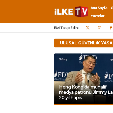
Ana Sayfa
Yazarlar
Bizi Takip Edin:
ULUSAL GÜVENLIK YASA
Hong Kong’da muhalif
medya patronu Jimmy Lai
20 yıl hapis