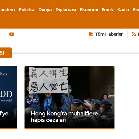
Gündem
Politika
Dünya – Diplomasi
Ekonomi – Emek
Kadın
Eko
Tüm Haberler
SI
’ye
Hong Kong’ta muhaliflere
hapis cezaları