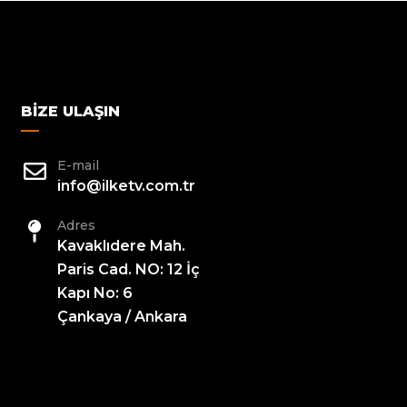
BIZE ULAŞIN
E-mail
info@ilketv.com.tr
Adres
Kavaklıdere Mah.
Paris Cad. NO: 12 İç
Kapı No: 6
Çankaya / Ankara