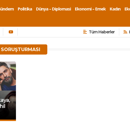
Gündem
Politika
Dünya – Diplomasi
Ekonomi – Emek
Kadın
Eko
Tüm Haberler
 SORUŞTURMASI
kaya,
hil