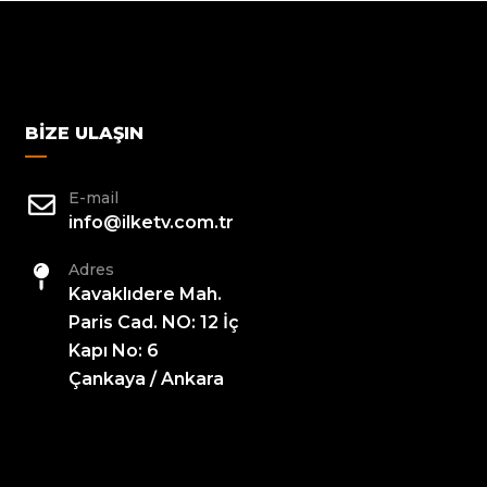
BIZE ULAŞIN
E-mail
info@ilketv.com.tr
Adres
Kavaklıdere Mah.
Paris Cad. NO: 12 İç
Kapı No: 6
Çankaya / Ankara