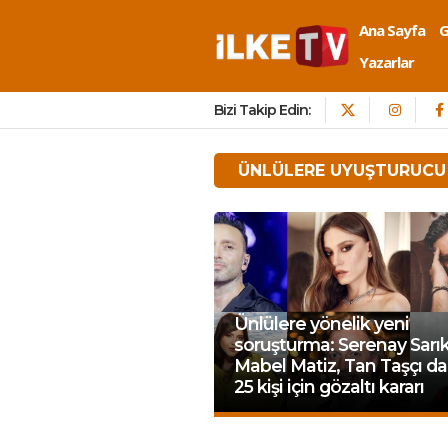
Ana Sayfa
Yazarlar
Bizi Takip Edin:
ÜNLÜLERE UYUŞTURUCU
Ünlülere yönelik yeni
soruşturma: Serenay Sarı
Mabel Matiz, Tan Taşçı da
25 kişi için gözaltı kararı