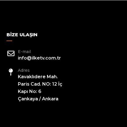
BIZE ULAŞIN
E-mail
info@ilketv.com.tr
Adres
Kavaklıdere Mah.
Paris Cad. NO: 12 İç
Kapı No: 6
Çankaya / Ankara