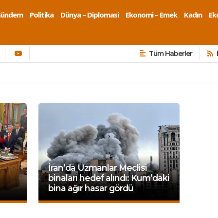
Gündem
Politika
Dünya – Diplomasi
Ekonomi – Emek
Kadın
Eko
Tüm Haberler
İran’da Uzmanlar Meclisi
binaları hedef alındı: Kum’daki
bina ağır hasar gördü