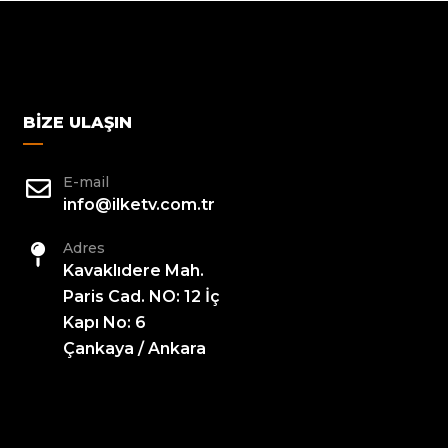
BIZE ULAŞIN
E-mail
info@ilketv.com.tr
Adres
Kavaklıdere Mah.
Paris Cad. NO: 12 İç
Kapı No: 6
Çankaya / Ankara