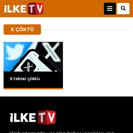
X ÇÖKTÜ
X tekrar çöktü