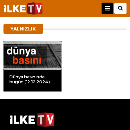
YALNIZLIK
Dünya basınında
bugün (12.12.2024)