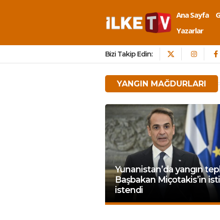
Ana Sayfa
Yazarlar
Bizi Takip Edin:
YANGIN MAĞDURLARI
Yunanistan’da yangın tepk
Başbakan Miçotakis’in isti
istendi