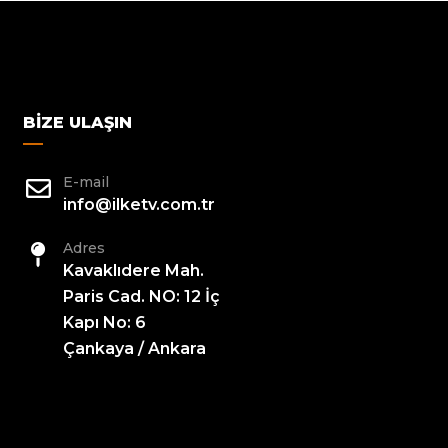
BIZE ULAŞIN
E-mail
info@ilketv.com.tr
Adres
Kavaklıdere Mah.
Paris Cad. NO: 12 İç
Kapı No: 6
Çankaya / Ankara