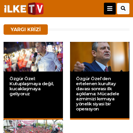
YARGI KRIZI
Özgür Özel:
Özgür Özel’den
Kutuplaşmaya değil,
ertelenen kurultay
kucaklaşmaya
davası sonrası ilk
geliyoruz
açıklama: Mücadele
azmimizi kırmaya
yönelik siyasi bir
operasyon