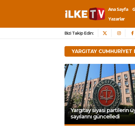
Ana Sayfa
Yazarlar
Bizi Takip Edin:
YARGITAY CUMHURIYET 
Yargıtay siyasi partilerin ü
sayılarını güncelledi