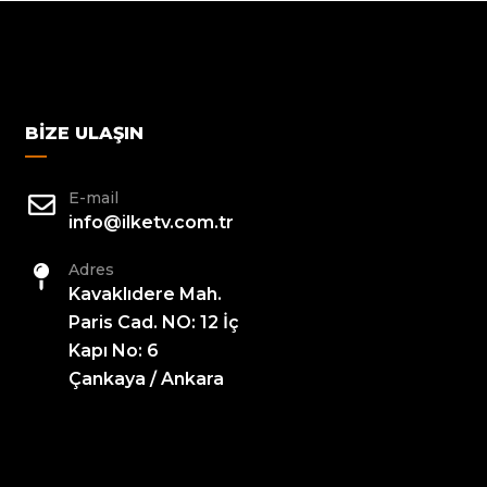
BIZE ULAŞIN
E-mail
info@ilketv.com.tr
Adres
Kavaklıdere Mah.
Paris Cad. NO: 12 İç
Kapı No: 6
Çankaya / Ankara