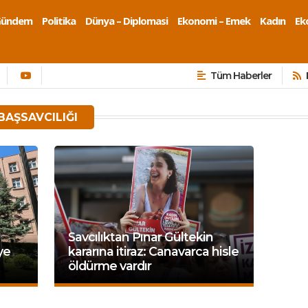
Gündem
Politika
Dünya – Diplomasi
Ekonomi – Emek
Kadın
Eko
Tüm Haberler
BAŞSAVCILIĞI
Savcılıktan Pınar Gültekin
ye
kararına itiraz: Canavarca hisle
öldürme vardır