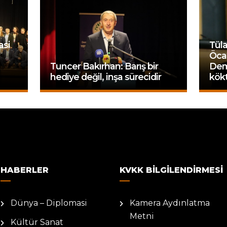
asi
Tüla
Öcal
Tuncer Bakırhan: Barış bir
Dem
hediye değil, inşa sürecidir
kök
HABERLER
KVKK BILGILENDIRMESI
Dünya – Diplomasi
Kamera Aydınlatma
Metni
Kültür Sanat