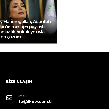
y Hatimoğulları, Abdullah
an’ın mesajını paylaştı:
okratik hukuk yoluyla
ten çözüm
BIZE ULAŞIN
E-mail
info@ilketv.com.tr