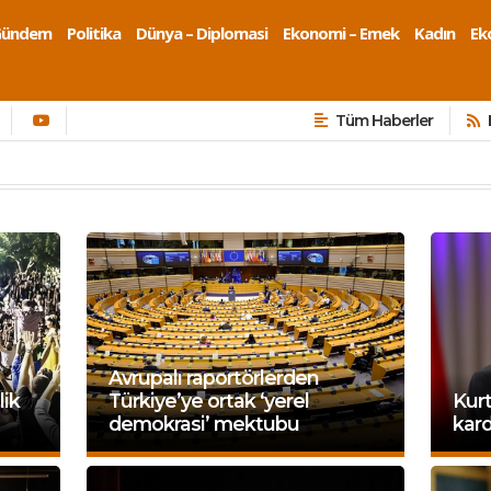
Gündem
Politika
Dünya – Diplomasi
Ekonomi – Emek
Kadın
Eko
Tüm Haberler
Avrupalı raportörlerden
lik
Türkiye’ye ortak ‘yerel
Kurt
demokrasi’ mektubu
kard