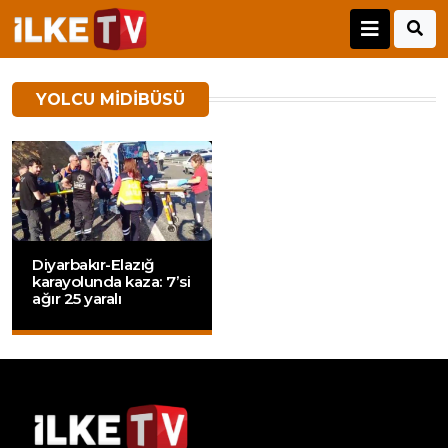
YOLCU MIDIBÜSÜ
Diyarbakır-Elazığ
karayolunda kaza: 7’si
ağır 25 yaralı