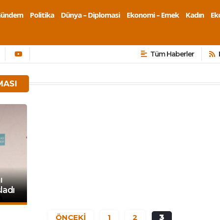
Gündem
Politika
Dünya – Diplomasi
Ekonomi – Emek
Kadın
Eko
Tüm Haberler
MASI
ı
ladı
ÖNCEKİ
1
2
3