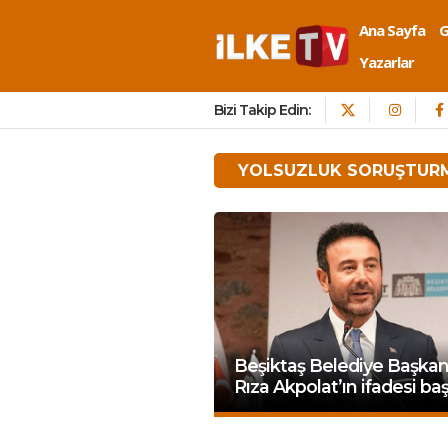
Ana Sayfa
Yazarlar
Bizi Takip Edin:
YOLSUZLUK SORUŞTUR
Beşiktaş Belediye Başkan
Rıza Akpolat’ın ifadesi baş