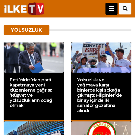
YOLSUZLUK
Feti Yıldız’dan parti
Yolsuzluk ve
kapatmaya yeni
yağmaya karşı
düzenleme çağrısı:
binlerce kişi sokağa
‘Rüşvet ve
çıkmıştı: Filipinler’de
yolsuzlukların odağı
bir ay içinde iki
olmak’
senatör gözaltına
alındı