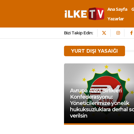
Ana Sayfa
Yazarlar
Bizi Takip Edin:
YURT DIŞI YASAIĞI
Avrupa Alevi Birlikleri
Konfederasyonu:
Yöneticilerimize yönelik
hukuksuzluklara derhal s
verilsin