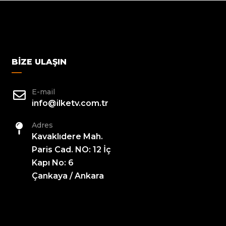
BIZE ULAŞIN
E-mail
info@ilketv.com.tr
Adres
Kavaklıdere Mah.
Paris Cad. NO: 12 İç
Kapı No: 6
Çankaya / Ankara