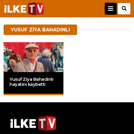
YUSUF ZIYA BAHADINLI
Yusuf Ziya Bahadınlı
hayatını kaybetti