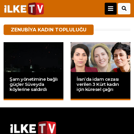
ZENUBIYA KADIN TOPLULUĞU
Şam yönetimine bağlı
İran’da idam cezası
güçler Süveyda
verilen 3 Kürt kadın
köylerine saldırdı
için küresel çağrı