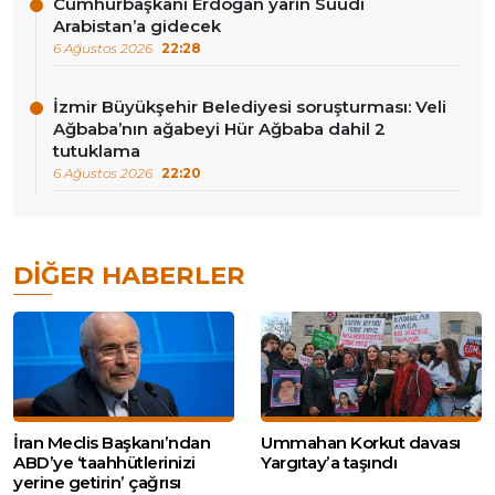
Cumhurbaşkanı Erdoğan yarın Suudi
Arabistan’a gidecek
6 Ağustos 2026
22:28
İzmir Büyükşehir Belediyesi soruşturması: Veli
Ağbaba’nın ağabeyi Hür Ağbaba dahil 2
tutuklama
6 Ağustos 2026
22:20
DIĞER HABERLER
İran Meclis Başkanı’ndan
Ummahan Korkut davası
ABD’ye ‘taahhütlerinizi
Yargıtay’a taşındı
yerine getirin’ çağrısı