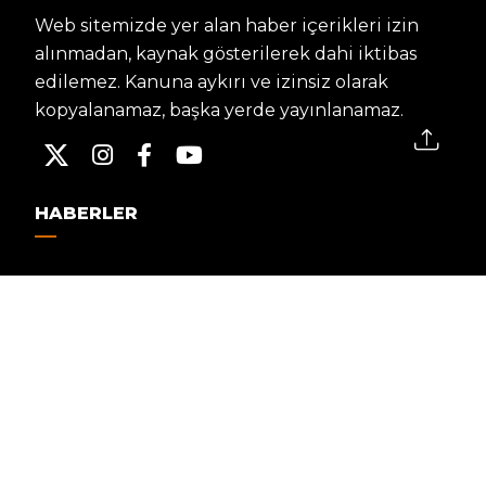
Web sitemizde yer alan haber içerikleri izin
alınmadan, kaynak gösterilerek dahi iktibas
edilemez. Kanuna aykırı ve izinsiz olarak
kopyalanamaz, başka yerde yayınlanamaz.
HABERLER
Dünya – Diplomasi
Kültür Sanat
Ekonomi – Emek
Bilim & Teknoloji
Spor