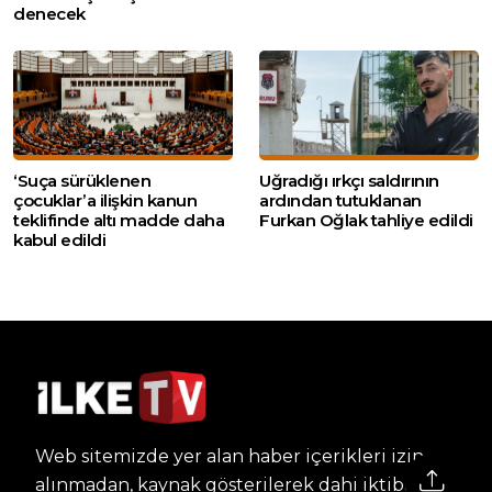
denecek
‘Suça sürüklenen
Uğradığı ırkçı saldırının
çocuklar’a ilişkin kanun
ardından tutuklanan
teklifinde altı madde daha
Furkan Oğlak tahliye edildi
kabul edildi
Web sitemizde yer alan haber içerikleri izin
alınmadan, kaynak gösterilerek dahi iktibas