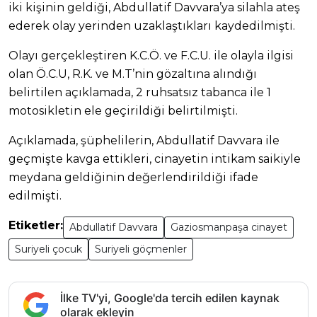
iki kişinin geldiği, Abdullatif Davvara’ya silahla ateş
ederek olay yerinden uzaklaştıkları kaydedilmişti.
Olayı gerçekleştiren K.C.Ö. ve F.C.U. ile olayla ilgisi
olan Ö.C.U, R.K. ve M.T’nin gözaltına alındığı
belirtilen açıklamada, 2 ruhsatsız tabanca ile 1
motosikletin ele geçirildiği belirtilmişti.
Açıklamada, şüphelilerin, Abdullatif Davvara ile
geçmişte kavga ettikleri, cinayetin intikam saikiyle
meydana geldiğinin değerlendirildiği ifade
edilmişti.
Etiketler:
Abdullatif Davvara
Gaziosmanpaşa cinayet
Suriyeli çocuk
Suriyeli göçmenler
İlke TV'yi, Google'da tercih edilen kaynak
olarak ekleyin