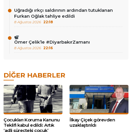
Uğradığı ırkçı saldırının ardından tutuklanan
Furkan Oğlak tahliye edildi
8 Ağustos 2026
22:18
Ömer Çelik’le #DiyarbakırZamanı
8 Ağustos 2026
22:16
DIĞER HABERLER
Çocukları Koruma Kanunu
İlkay Çiçek görevden
Teklifi kabul edildi: Artık
uzaklaştırıldı
‘adli süreçteki çocuk’