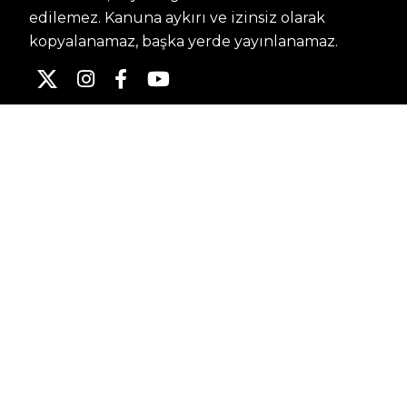
edilemez. Kanuna aykırı ve izinsiz olarak
kopyalanamaz, başka yerde yayınlanamaz.
HABERLER
Dünya – Diplomasi
Kültür Sanat
Ekonomi – Emek
Bilim & Teknoloji
Spor
KVKK BILGILENDIRMESI