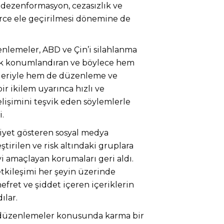
 dezenformasyon, cezasızlık ve
rce ele geçirilmesi dönemine de
enlemeler, ABD ve Çin’i silahlanma
rak konumlandıran ve böylece hem
leriyle hem de düzenleme ve
bir ikilem uyarınca hızlı ve
lişimini teşvik eden söylemlerle
.
liyet gösteren sosyal medya
eştirilen ve risk altındaki gruplara
yi amaçlayan korumaları geri aldı.
etkileşimi her şeyin üzerinde
ret ve şiddet içeren içeriklerin
ılar.
i düzenlemeler konusunda karma bir