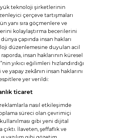
yük teknoloji şirketlerinin
zenleyici çerçeve tartışmaları
n yanı sıra göçmenlere ve
lerini kolaylaştırma becerilerini
 dünya çapında insan hakları
oloji düzenlemesine duyulan acil
n raporda, insan haklarının küresel
nin yıkıcı eğilimleri hızlandırdığı
i ve yapay zekânın insan haklarını
espitlere yer verildi:
nlık ticaret
 reklamlarla nasıl etkileşimde
oplama süreci olan çevrimiçi
ullanılması gibi yeni dijital
çıktı. İlaveten, şeffaflık ve
us yazılım gibi gözetim