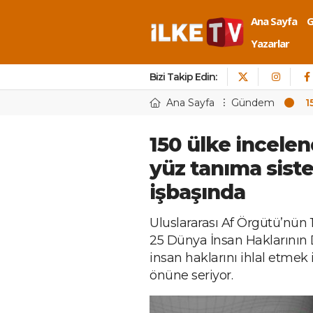
Ana Sayfa
Yazarlar
Bizi Takip Edin:
Ana Sayfa
Gündem
1
150 ülke incelen
yüz tanıma sist
işbaşında
Uluslararası Af Örgütü’nün 
25 Dünya İnsan Haklarının 
insan haklarını ihlal etmek i
önüne seriyor.