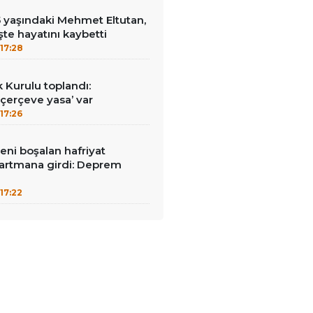
15 yaşındaki Mehmet Eltutan,
 işte hayatını kaybetti
17:28
k Kurulu toplandı:
erçeve yasa’ var
17:26
reni boşalan hafriyat
rtmana girdi: Deprem
17:22