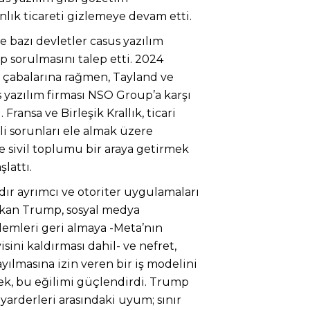
ranlık ticareti gizlemeye devam etti.
ve bazı devletler casus yazılım
p sorulmasını talep etti. 2024
ama çabalarına rağmen, Tayland ve
 yazılım firması NSO Group’a karşı
Fransa ve Birleşik Krallık, ticari
gili sorunları ele almak üzere
ve sivil toplumu bir araya getirmek
şlattı.
ardır ayrımcı ve otoriter uygulamaları
şkan Trump, sosyal medya
lemleri geri almaya -Meta’nın
ini kaldırması dahil- ve nefret,
ayılmasına izin veren bir iş modelini
ek, bu eğilimi güçlendirdi. Trump
lyarderleri arasındaki uyum; sınır