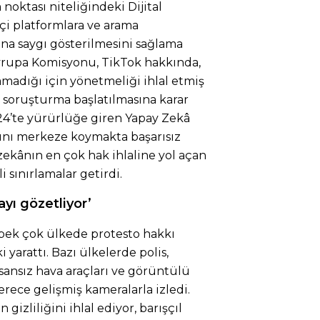
oktası niteliğindeki Dijital
içi platformlara ve arama
ına saygı gösterilmesini sağlama
rupa Komisyonu, TikTok hakkında,
amadığı için yönetmeliği ihlal etmiş
r soruşturma başlatılmasına karar
24’te yürürlüğe giren Yapay Zekâ
arını merkeze koymakta başarısız
ekânın en çok hak ihlaline yol açan
i sınırlamalar getirdi.
yı gözetliyor’
 pek çok ülkede protesto hakkı
i yarattı. Bazı ülkelerde polis,
nsansız hava araçları ve görüntülü
erece gelişmiş kameralarla izledi.
izliliğini ihlal ediyor, barışçıl