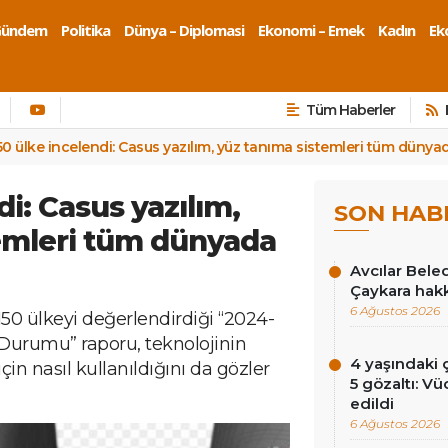
Gündem
Politika
Dünya – Diplomasi
Ekonomi – Emek
Kadın
Eko
Tüm Haberler
50 ülke incelendi: Casus yazılım, yüz tanıma sistemleri tüm dünya
di: Casus yazılım,
SON HAB
emleri tüm dünyada
Avcılar Bele
Çaykara hakk
6 Ağustos 2026
150 ülkeyi değerlendirdiği “2024-
Durumu” raporu, teknolojinin
4 yaşındaki
çin nasıl kullanıldığını da gözler
5 gözaltı: Vü
edildi
6 Ağustos 2026