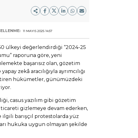
ELLENME:
11 MAYIS 2025 14:57
50 ülkeyi değerlendirdiği “2024-25
umu” raporuna göre, yeni
nlemekte başarısız olan, gözetim
 yapay zekâ aracılığıyla ayrımcılığı
e getiren hükümetler, günümüzdeki
iyor.
iği, casus yazılım gibi gözetim
lık ticareti gizlemeye devam ederken,
e ilgili barışçıl protestolarda yüz
çları hukuka uygun olmayan şekilde