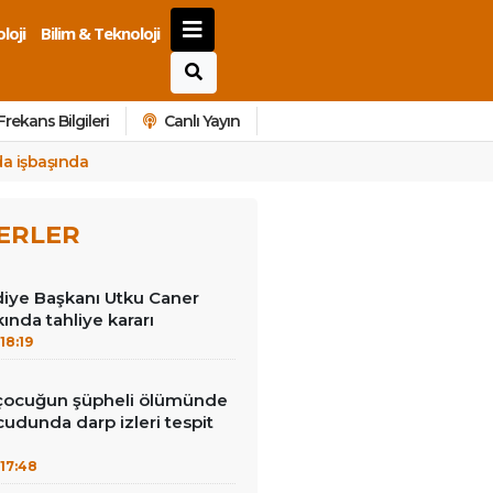
loji
Bilim & Teknoloji
Frekans Bilgileri
Canlı Yayın
da işbaşında
ERLER
diye Başkanı Utku Caner
ında tahliye kararı
18:19
 çocuğun şüpheli ölümünde
cudunda darp izleri tespit
17:48