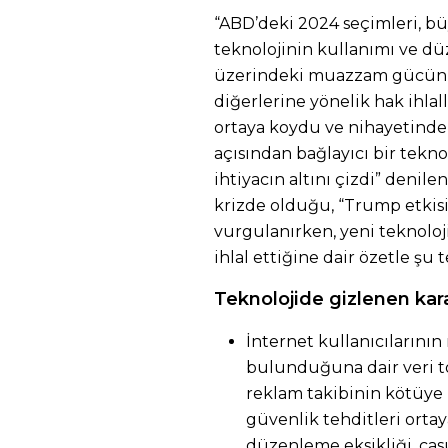
“ABD’deki 2024 seçimleri, bü
teknolojinin kullanımı ve dü
üzerindeki muazzam gücünü
diğerlerine yönelik hak ihlal
ortaya koydu ve nihayetinde
açısından bağlayıcı bir tekn
ihtiyacın altını çizdi” denile
krizde olduğu, “Trump etkisi”
vurgulanırken, yeni teknoloj
ihlal ettiğine dair özetle şu t
Teknolojide gizlenen kara
İnternet kullanıcılarının
bulunduğuna dair veri t
reklam takibinin kötüye k
güvenlik tehditleri ortaya 
düzenleme eksikliği, cas