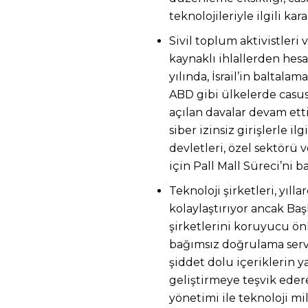
teknolojileriyle ilgili ka
Sivil toplum aktivistleri 
kaynaklı ihlallerden hesa
yılında, İsrail’in baltal
ABD gibi ülkelerde casus
açılan davalar devam etti. 
siber izinsiz girişlerle il
devletleri, özel sektörü 
için Pall Mall Süreci’ni ba
Teknoloji şirketleri, yıll
kolaylaştırıyor ancak Ba
şirketlerini koruyucu ön
bağımsız doğrulama servis
şiddet dolu içeriklerin y
geliştirmeye teşvik eder
yönetimi ile teknoloji mi