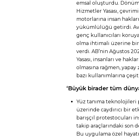
emsal oluşturdu. Dönüm n
Hizmetler Yasası, çevrim
motorlarına insan haklar
yükümlülüğü getirdi. Av
genç kullanıcıları koruy
olma ihtimali üzerine bi
verdi. AB’nin Ağustos 20
Yasası, insanları ve hakl
olmasına rağmen, yapay z
bazı kullanımlarına çeşitl
‘Büyük birader tüm dünya
Yüz tanıma teknolojileri
üzerinde caydırıcı bir etk
barışçıl protestocuları i
takip araçlarındaki son d
Bu uygulama özel hayatın g