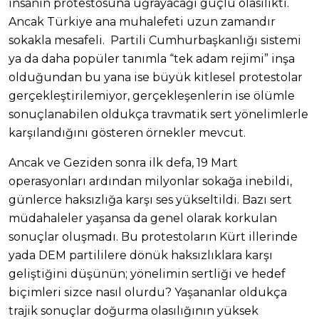
insanın protestosuna uğrayacağı güçlü olasılıktı.
Ancak Türkiye ana muhalefeti uzun zamandır
sokakla mesafeli. Partili Cumhurbaşkanlığı sistemi
ya da daha popüler tanımla “tek adam rejimi” inşa
olduğundan bu yana ise büyük kitlesel protestolar
gerçekleştirilemiyor, gerçekleşenlerin ise ölümle
sonuçlanabilen oldukça travmatik sert yönelimlerle
karşılandığını gösteren örnekler mevcut.
Ancak ve Geziden sonra ilk defa, 19 Mart
operasyonları ardından milyonlar sokağa inebildi,
günlerce haksızlığa karşı ses yükseltildi. Bazı sert
müdahaleler yaşansa da genel olarak korkulan
sonuçlar oluşmadı. Bu protestoların Kürt illerinde
yada DEM partililere dönük haksızlıklara karşı
geliştiğini düşünün; yönelimin sertliği ve hedef
biçimleri sizce nasıl olurdu? Yaşananlar oldukça
trajik sonuçlar doğurma olasılığının yüksek