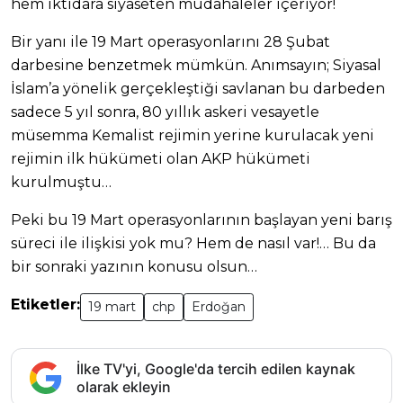
hem iktidara siyaseten müdahaleler içeriyor!
Bir yanı ile 19 Mart operasyonlarını 28 Şubat
darbesine benzetmek mümkün. Anımsayın; Siyasal
İslam’a yönelik gerçekleştiği savlanan bu darbeden
sadece 5 yıl sonra, 80 yıllık askeri vesayetle
müsemma Kemalist rejimin yerine kurulacak yeni
rejimin ilk hükümeti olan AKP hükümeti
kurulmuştu…
Peki bu 19 Mart operasyonlarının başlayan yeni barış
süreci ile ilişkisi yok mu? Hem de nasıl var!… Bu da
bir sonraki yazının konusu olsun…
Etiketler:
19 mart
chp
Erdoğan
İlke TV'yi, Google'da tercih edilen kaynak
olarak ekleyin