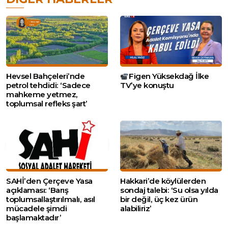
Hevsel Bahçeleri’nde
Figen Yüksekdağ İlke
petrol tehdidi: ‘Sadece
TV’ye konuştu
mahkeme yetmez,
toplumsal refleks şart’
SAHİ’den Çerçeve Yasa
Hakkari’de köylülerden
açıklaması: ‘Barış
sondaj talebi: ‘Su olsa yılda
toplumsallaştırılmalı, asıl
bir değil, üç kez ürün
mücadele şimdi
alabiliriz’
başlamaktadır’