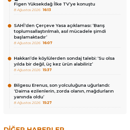
Figen Yüksekdağ İlke TV’ye konuştu
8 Ağustos 2026
16:13
SAHİ’den Çerçeve Yasa açıklaması: ‘Barış
toplumsallaştırılmalı, asıl mücadele şimdi
başlamaktadır’
8 Ağustos 2026
16:07
Hakkari’de köylülerden sondaj talebi: ‘Su olsa
yılda bir değil, üç kez ürün alabiliriz’
8 Ağustos 2026
15:37
Bilgesu Erenus, son yolculuğuna uğurlandı:
‘Daima ezilenlerin, zorda olanın, mağdurların
yanında oldu’
8 Ağustos 2026
15:27
DIĞER HABERLER