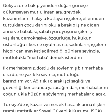
Gökyüzüne bakıp yeniden doğan güneşe
gülümseyen mutlu insanlara, grevdeki
kazanımlarını halayla kutlayan işçilere, ellerinden
tuttukları çocuklarını okula bırakıp işine giden
anne ve babalara, sabah yürüyüşüne çıkmış
yaşlılara, demokrasiye, özgürlüğe, hukukun
üstünlüğü ilkesine uyulmasına, kadınların, işçilerin,
hiçbir canlının katledilmediği günlere sevinçle,
mutlulukla “merhaba” demek isterdim.
İlk merhabamız, dostlukla söylenmiş bir merhaba
olsa da, ne yazık ki sevinci, mutluluğu
barındırmıyor. Ağırlıklı olarak işçi sağlığı ve
güvenliği konusunda yazacağımdan, merhabalarım
çoğunlukla hüzünle söylenmiş merhabalar olacak.
Türkiye’de iş kazası ve meslek hastalıklarına ilişkin
resmi istatistikler Sosyal Güvenlik Kurumu (SGK)