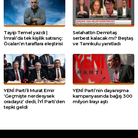
Tayip Temel yazdı |
Selahattin Demirtaş
İmralı’da tek kişilik satranç:
serbest kalacak mı? Beştaş
Öcalan’ın taraflara eleştirisi
ve Tanrıkulu yanıtladı
YENİ Parti’li Murat Emir
YENİ Parti’nin dayanışma
‘Geçmişte nerdesysek
kampanyasında bağış 300
oradayız’ dedi, İYİ Parti’den
milyon lirayı aştı
tepki geldi