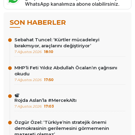
WhatsApp kanalımıza abone olabilirsiniz.
SON HABERLER
Sebahat Tuncel: ‘Kürtler mücadeleyi
bırakmıyor, araçlarını değiştiriyor’
7 Ağustos 2026
18:10
MHP’li Feti Yıldız Abdullah Öcalan’ın çağrısını
okudu
7 Ağustos 2026
17:50
Rojda Aslan’la #MercekAltı
7 Ağustos 2026
17:03
Özgür Özel: ‘Türkiye’nin stratejik önemi
demokrasinin gerilemesini görmemenin
mazereti olamaz’