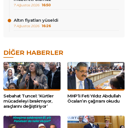
7 Ağustos 2026
16:50
Altın fiyatları yüseldi
7 Ağustos 2026
16:26
DIĞER HABERLER
Sebahat Tuncel: ‘Kürtler
MHP’li Feti Yıldız Abdullah
mücadeleyi bırakmıyor,
Öcalan’ın çağrısını okudu
araçlarını değiştiriyor’