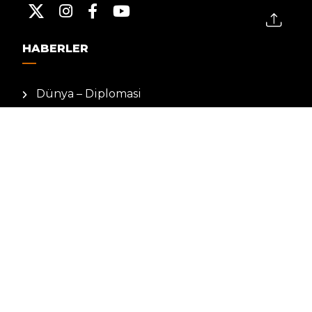
HABERLER
Dünya – Diplomasi
Kültür Sanat
Ekonomi – Emek
Bilim & Teknoloji
Spor
KVKK BILGILENDIRMESI
Kamera Aydınlatma Metni
Hizmet Şartları