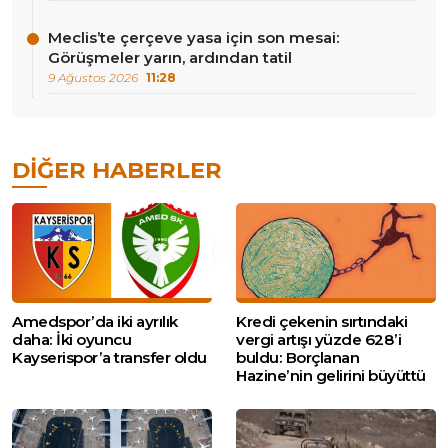
Meclis’te çerçeve yasa için son mesai:
Görüşmeler yarın, ardından tatil
9 Ağustos 2026
11:28
DIĞER HABERLER
Amedspor’da iki ayrılık
Kredi çekenin sırtındaki
daha: İki oyuncu
vergi artışı yüzde 628’i
Kayserispor’a transfer oldu
buldu: Borçlanan
Hazine’nin gelirini büyüttü